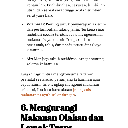
mengurangi sembelit yang umum selama
kehamilan. Buah-buahan, sayuran, biji-bijian
utuh, dan sereal serat tinggi adalah sumber
serat yang baik.
Vitamin D:
Penting untuk penyerapan kalsium
dan pertumbuhan tulang janin. Terkena sinar
matahari secara teratur, serta mengonsumsi
makanan kaya vitamin D seperti ikan
berlemak, telur, dan produk susu diperkaya
vitamin D.
Air:
Menjaga tubuh terhidrasi sangat penting
selama kehamilan.
Jangan ragu untuk mengkonsumsi vitamin
prenatal serta susu penunjang kehamilan agar
cepat hamil. Info lengkap mengenai makanan
sehat ini, Ibu bisa baca ulasan
jenis-jenis
makanan penyubur kandungan
.
6. Mengurangi
Makanan Olahan dan
Lemak Trans