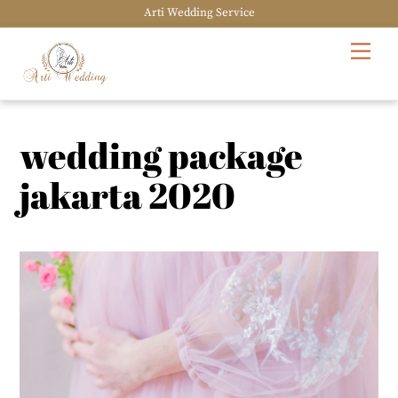
Arti Wedding Service
Skip
Men
to
content
wedding package
jakarta 2020