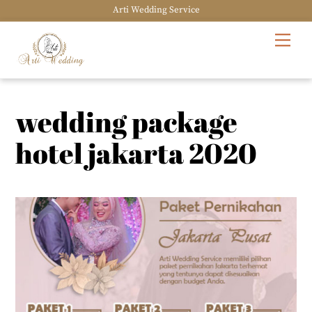
Arti Wedding Service
Skip
Men
to
content
wedding package
hotel jakarta 2020