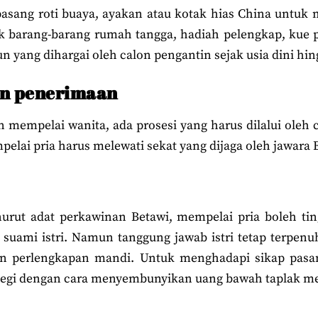
epasang roti buaya, ayakan atau kotak hias China untuk 
ak barang-barang rumah tangga, hadiah pelengkap, kue 
 yang dihargai oleh calon pengantin sejak usia dini hi
an penerimaan
empelai wanita, ada prosesi yang harus dilalui oleh ca
elai pria harus melewati sekat yang dijaga oleh jawara B
nurut adat perkawinan Betawi, mempelai pria boleh ti
 suami istri. Namun tanggung jawab istri tetap terpe
 perlengkapan mandi. Untuk menghadapi sikap pasan
ategi dengan cara menyembunyikan uang bawah taplak me