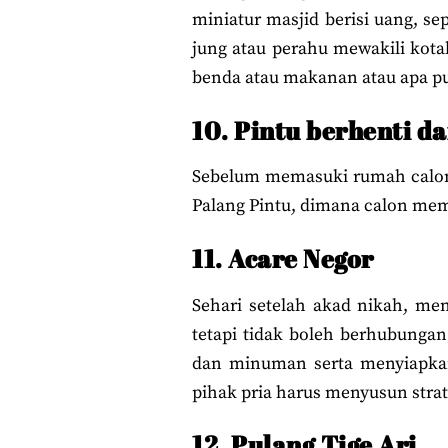
miniatur masjid berisi uang, s
jung atau perahu mewakili kot
benda atau makanan atau apa pun
10. Pintu berhenti d
Sebelum memasuki rumah calon m
Palang Pintu, dimana calon memp
11. Acare Negor
Sehari setelah akad nikah, me
tetapi tidak boleh berhubungan
dan minuman serta menyiapkan
pihak pria harus menyusun str
12. Pulang Tige Ari